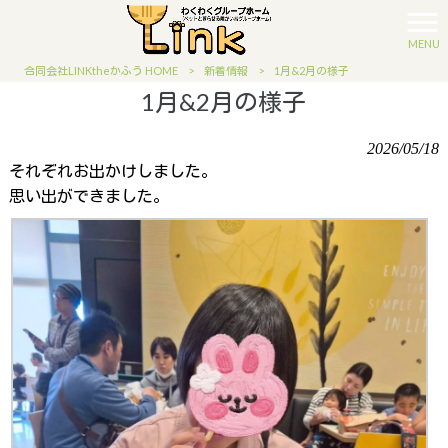
MENU
合同会社LINKtheかふう HOME
>
新着情報
>
1月&2月の様子
1月&2月の様子
2026/05/18
それぞれお出かけしました。
思い出ができました。