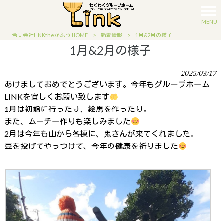
MENU
合同会社LINKtheかふう HOME
>
新着情報
>
1月&2月の様子
1月&2月の様子
2025/03/17
あけましておめでとうございます。今年もグループホーム
LINKを宜しくお願い致します
1月は初詣に行ったり、絵馬を作ったり。
また、ムーチー作りも楽しみました
2月は今年も山から各棟に、鬼さんが来てくれました。
豆を投げてやっつけて、今年の健康を祈りました